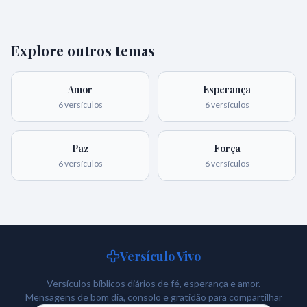
Explore outros temas
Amor
Esperança
6
versículos
6
versículos
Paz
Força
6
versículos
6
versículos
Versículo Vivo
Versículos bíblicos diários de fé, esperança e amor.
Mensagens de bom dia, consolo e gratidão para compartilhar