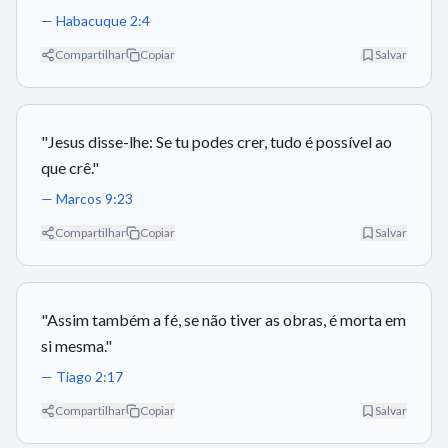
—
Habacuque 2:4
Compartilhar
Copiar
Salvar
"
Jesus disse-lhe: Se tu podes crer, tudo é possível ao
que crê.
"
—
Marcos 9:23
Compartilhar
Copiar
Salvar
"
Assim também a fé, se não tiver as obras, é morta em
si mesma.
"
—
Tiago 2:17
Compartilhar
Copiar
Salvar