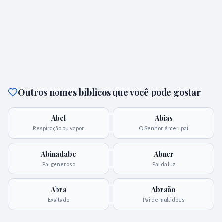
Outros nomes bíblicos que você pode gostar
Abel
Abias
Respiração ou vapor
O Senhor é meu pai
Abinadabe
Abner
Pai generoso
Pai da luz
Abra
Abraão
Exaltado
Pai de multidões