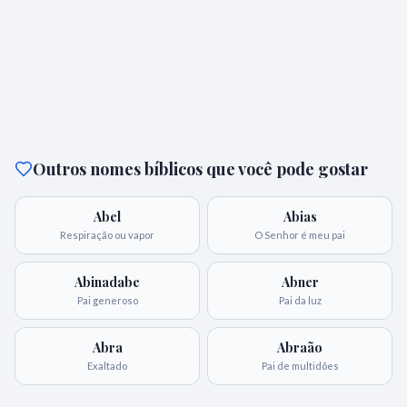
Outros nomes bíblicos que você pode gostar
Abel
Abias
Respiração ou vapor
O Senhor é meu pai
Abinadabe
Abner
Pai generoso
Pai da luz
Abra
Abraão
Exaltado
Pai de multidões