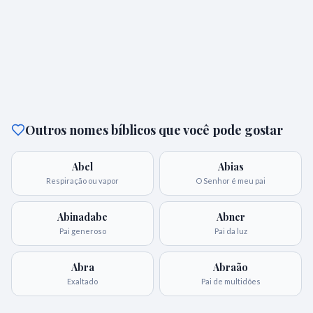
Outros nomes bíblicos que você pode gostar
Abel
Abias
Respiração ou vapor
O Senhor é meu pai
Abinadabe
Abner
Pai generoso
Pai da luz
Abra
Abraão
Exaltado
Pai de multidões