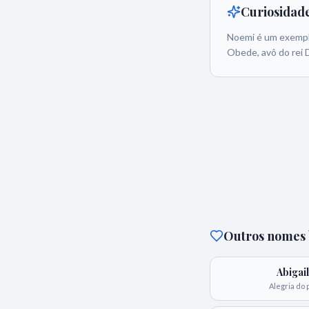
Curiosidad
Noemi é um exemplo
Obede, avô do rei D
Outros nomes b
Abigail
Alegria do 