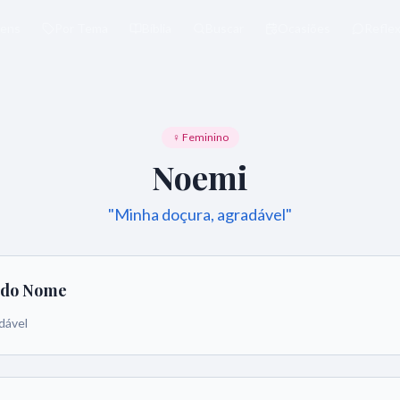
ens
Por Tema
Bíblia
Buscar
Ocasiões
Refle
♀ Feminino
Noemi
"
Minha doçura, agradável
"
o do Nome
dável