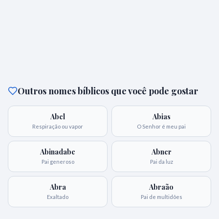
Outros nomes bíblicos que você pode gostar
Abel
Abias
Respiração ou vapor
O Senhor é meu pai
Abinadabe
Abner
Pai generoso
Pai da luz
Abra
Abraão
Exaltado
Pai de multidões