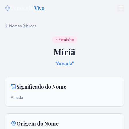
Versículo
Vivo
Nomes Bíblicos
♀ Feminino
Miriã
"
Amada
"
Significado do Nome
Amada
Origem do Nome