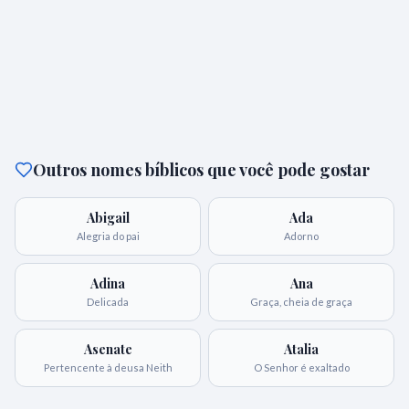
Outros nomes bíblicos que você pode gostar
Abigail
Ada
Alegria do pai
Adorno
Adina
Ana
Delicada
Graça, cheia de graça
Asenate
Atalia
Pertencente à deusa Neith
O Senhor é exaltado