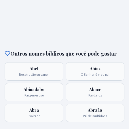
Outros nomes bíblicos que você pode gostar
Abel
Abias
Respiração ou vapor
O Senhor é meu pai
Abinadabe
Abner
Pai generoso
Pai da luz
Abra
Abraão
Exaltado
Pai de multidões