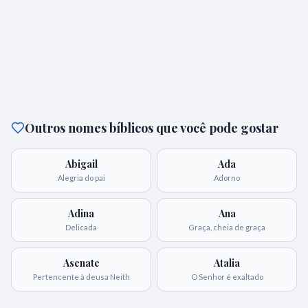
Outros nomes bíblicos que você pode gostar
Abigail
Ada
Alegria do pai
Adorno
Adina
Ana
Delicada
Graça, cheia de graça
Asenate
Atalia
Pertencente à deusa Neith
O Senhor é exaltado