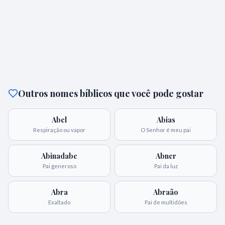
Outros nomes bíblicos que você pode gostar
Abel
Abias
Respiração ou vapor
O Senhor é meu pai
Abinadabe
Abner
Pai generoso
Pai da luz
Abra
Abraão
Exaltado
Pai de multidões