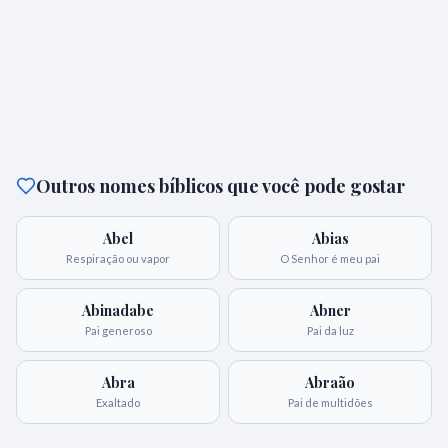
Outros nomes bíblicos que você pode gostar
Abel
Abias
Respiração ou vapor
O Senhor é meu pai
Abinadabe
Abner
Pai generoso
Pai da luz
Abra
Abraão
Exaltado
Pai de multidões