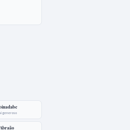
binadabe
ai generoso
Abraão