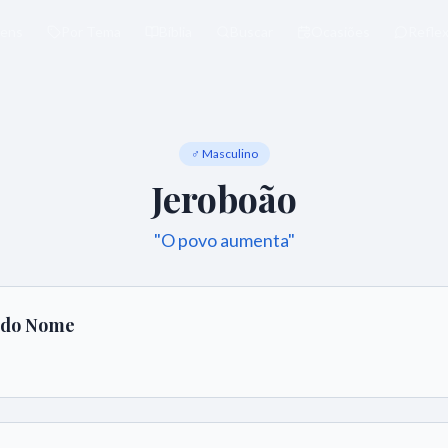
ens
Por Tema
Bíblia
Buscar
Ocasiões
Refle
♂ Masculino
Jeroboão
"
O povo aumenta
"
o do Nome