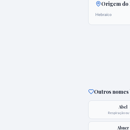
Origem do
Hebraico
Outros nomes b
Abel
Respiração ou
Abner