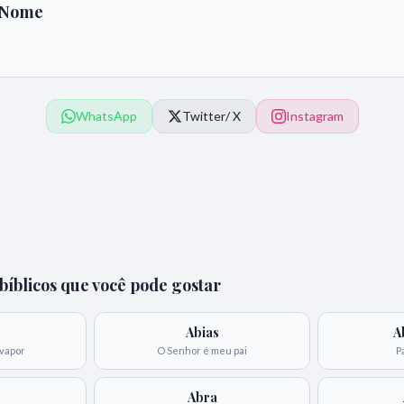
 Nome
WhatsApp
Twitter
/ X
Instagram
íblicos que você pode gostar
Abias
A
 vapor
O Senhor é meu pai
P
Abra