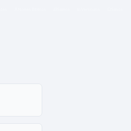
xões
Nomes Bíblicos
Salmos
Versículos
Salvos