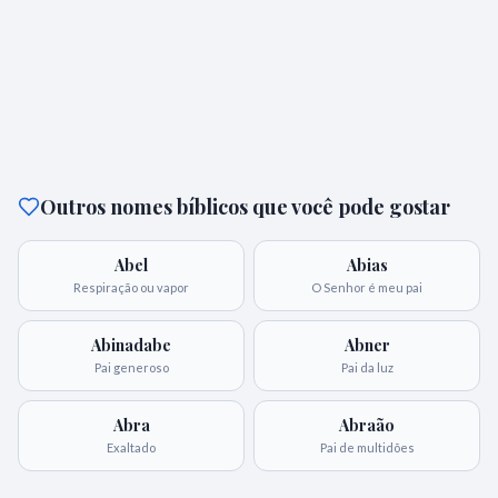
Outros nomes bíblicos que você pode gostar
Abel
Abias
Respiração ou vapor
O Senhor é meu pai
Abinadabe
Abner
Pai generoso
Pai da luz
Abra
Abraão
Exaltado
Pai de multidões