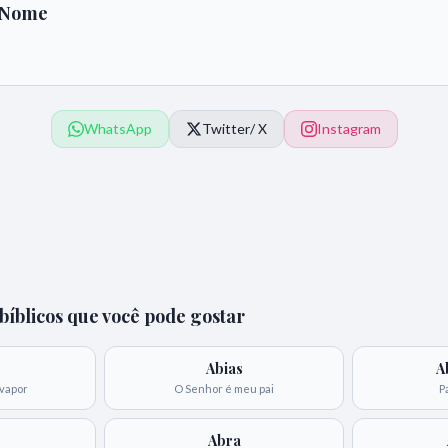
 Nome
WhatsApp
Twitter
/ X
Instagram
íblicos que você pode gostar
Abias
A
 vapor
O Senhor é meu pai
P
Abra