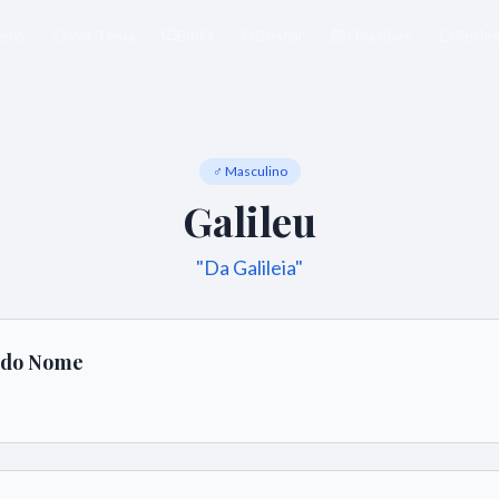
ens
Por Tema
Bíblia
Buscar
Ocasiões
Refle
♂ Masculino
Galileu
"
Da Galileia
"
o do Nome