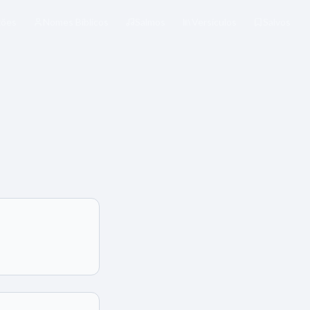
xões
Nomes Bíblicos
Salmos
Versículos
Salvos