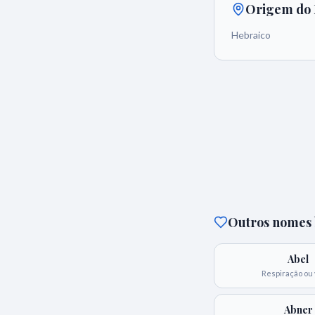
Origem do
Hebraico
Outros nomes b
Abel
Respiração ou
Abner