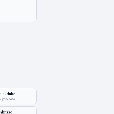
binadabe
ai generoso
Abraão