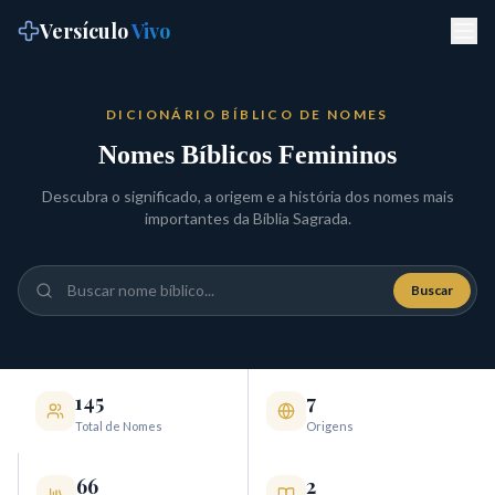
Versículo
Vivo
DICIONÁRIO BÍBLICO DE NOMES
Nomes Bíblicos Femininos
Descubra o significado, a origem e a história dos nomes mais
importantes da Bíblia Sagrada.
Buscar
145
7
Total de Nomes
Origens
66
2