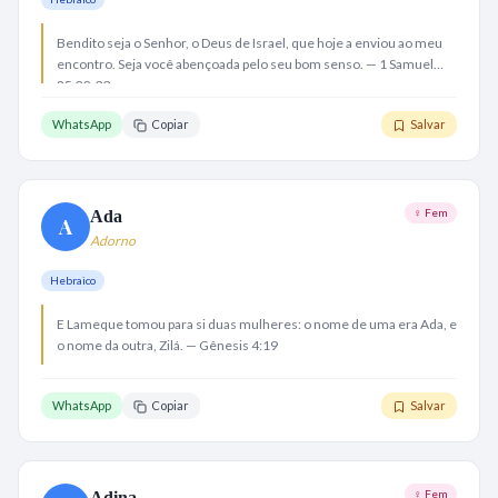
Bendito seja o Senhor, o Deus de Israel, que hoje a enviou ao meu
encontro. Seja você abençoada pelo seu bom senso. — 1 Samuel
25:32-33
WhatsApp
Copiar
Salvar
♀ Fem
Ada
A
Adorno
Hebraico
E Lameque tomou para si duas mulheres: o nome de uma era Ada, e
o nome da outra, Zilá. — Gênesis 4:19
WhatsApp
Copiar
Salvar
♀ Fem
Adina