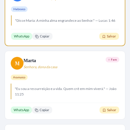
Hebraico
"Disse Maria: A minha alma engrandece ao Senhor." — Lucas 1:46
WhatsApp
Copiar
Salvar
♀ Fem
Marta
M
Senhora, dona da casa
Aramaico
"Eu sou a ressurreição e a vida. Quem crê em mim viverá." — João
11:25
WhatsApp
Copiar
Salvar