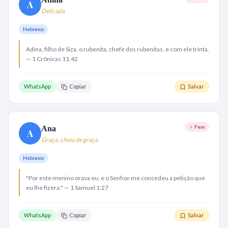
A
Delicada
Hebraico
Adina, filho de Siza, o rubenita, chefe dos rubenitas, e com ele trinta.
— 1 Crônicas 11:42
WhatsApp
Copiar
Salvar
♀ Fem
Ana
A
Graça, cheia de graça
Hebraico
"Por este menino orava eu, e o Senhor me concedeu a petição que
eu lhe fizera." — 1 Samuel 1:27
WhatsApp
Copiar
Salvar