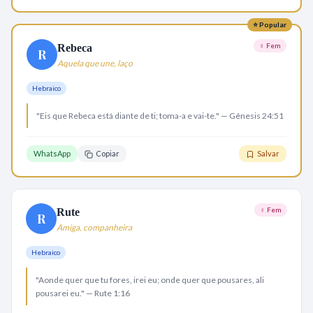
⭐ Popular
♀ Fem
Rebeca
R
Aquela que une, laço
Hebraico
"Eis que Rebeca está diante de ti; toma-a e vai-te." — Gênesis 24:51
WhatsApp
Copiar
Salvar
♀ Fem
Rute
R
Amiga, companheira
Hebraico
"Aonde quer que tu fores, irei eu; onde quer que pousares, ali
pousarei eu." — Rute 1:16