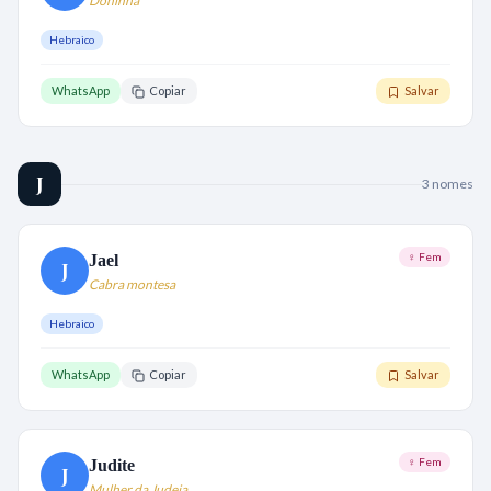
Doninha
Hebraico
WhatsApp
Copiar
Salvar
J
3
nome
s
♀ Fem
Jael
J
Cabra montesa
Hebraico
WhatsApp
Copiar
Salvar
♀ Fem
Judite
J
Mulher da Judeia