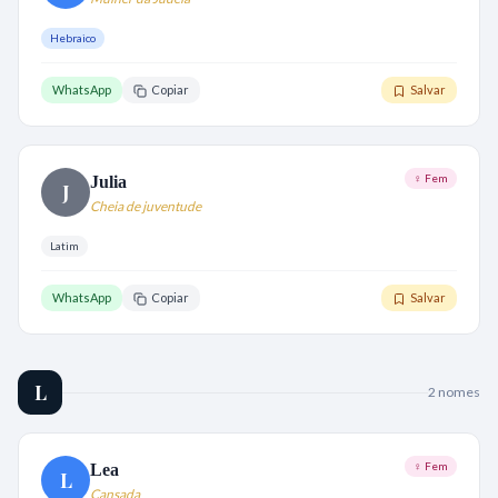
Hebraico
WhatsApp
Copiar
Salvar
♀ Fem
Julia
J
Cheia de juventude
Latim
WhatsApp
Copiar
Salvar
L
2
nome
s
♀ Fem
Lea
L
Cansada