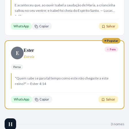
E aconteceu que, ao ouvir Isabel a saudação de Maria, a criancinha
saltou no seu ventre; e Isabel foi cheia do Espírito Santo. — Lucas
1:41
WhatsApp
Copiar
Salvar
⭐ Popular
♀ Fem
Ester
E
Estrela
Persa
"Quem sabe se para tal tempo como este não chegaste a este
reino?" — Ester 4:14
WhatsApp
Copiar
Salvar
H
3
nome
s