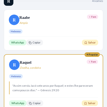
R
4
nome
s
♀ Fem
Raabe
R
Ampla
Hebraico
WhatsApp
Copiar
Salvar
⭐ Popular
♀ Fem
Raquel
R
Ovelha, cordeira
Hebraico
"Assim serviu Jacó sete anos por Raquel; e estes lhe pareceram
como poucos dias." — Gênesis 29:20
WhatsApp
Copiar
Salvar