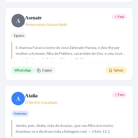
♀ Fem
Asenate
A
Pertencente à deusa Neith
Egípcio
E chamou Faraó o nome de José Zafenate-Paneia, e deu-lhe por
mulher a Asenate, filha de Potífera, sacerdote de Om; e saiu José
por toda a terra do Egito. — Gênesis 41:45
WhatsApp
Copiar
Salvar
♀ Fem
Atalia
A
O Senhor é exaltado
Hebraico
Vendo, pois, Atalia, mãe de Acazias, que seu filho era morto,
levantou-se e destruiu toda a linhagem real. — 2 Reis 11:1