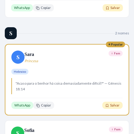
WhatsApp
Copiar
Salvar
S
2
nome
s
⭐ Popular
♀ Fem
Sara
S
Princesa
Hebraico
"Acaso para o Senhor há coisa demasiadamente difícil?" — Gênesis
18:14
WhatsApp
Copiar
Salvar
♀ Fem
Sofia
S