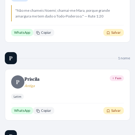
"Não me chameis Noemi; chamai-me Mara, porque grande
amargura me tem dado o Todo-Poderoso." — Rute 1:20
WhatsApp
Copiar
Salvar
P
1
nome
♀ Fem
Priscila
P
Antiga
Latim
WhatsApp
Copiar
Salvar