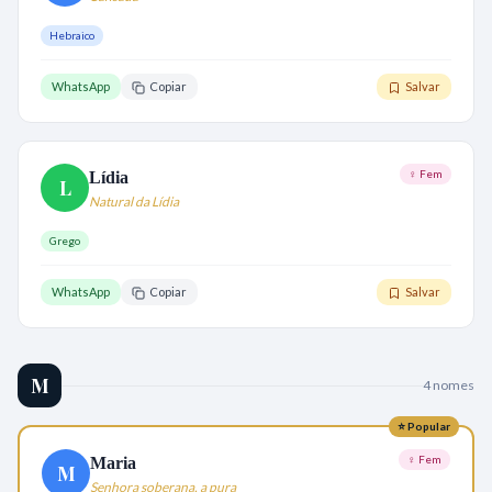
Hebraico
WhatsApp
Copiar
Salvar
♀ Fem
Lídia
L
Natural da Lídia
Grego
WhatsApp
Copiar
Salvar
M
4
nome
s
⭐ Popular
♀ Fem
Maria
M
Senhora soberana, a pura