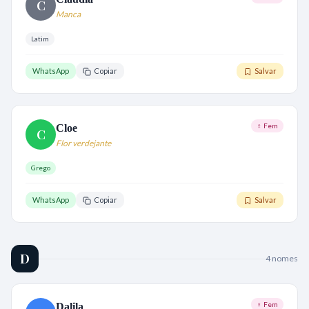
C
Manca
Latim
WhatsApp
Copiar
Salvar
♀ Fem
Cloe
C
Flor verdejante
Grego
WhatsApp
Copiar
Salvar
D
4
nome
s
♀ Fem
Dalila