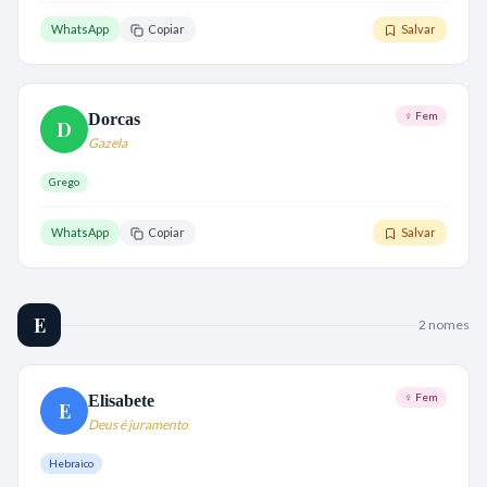
WhatsApp
Copiar
Salvar
♀ Fem
Dorcas
D
Gazela
Grego
WhatsApp
Copiar
Salvar
E
2
nome
s
♀ Fem
Elisabete
E
Deus é juramento
Hebraico