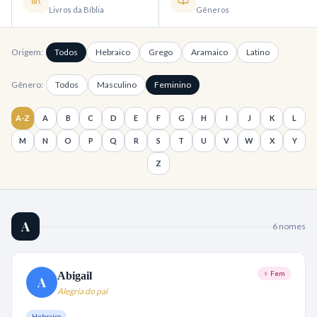
Livros da Bíblia
Gêneros
Origem:
Todos
Hebraico
Grego
Aramaico
Latino
Gênero:
Todos
Masculino
Feminino
A-Z
A
B
C
D
E
F
G
H
I
J
K
L
M
N
O
P
Q
R
S
T
U
V
W
X
Y
Z
A
6
nome
s
♀ Fem
Abigail
A
Alegria do pai
Hebraico