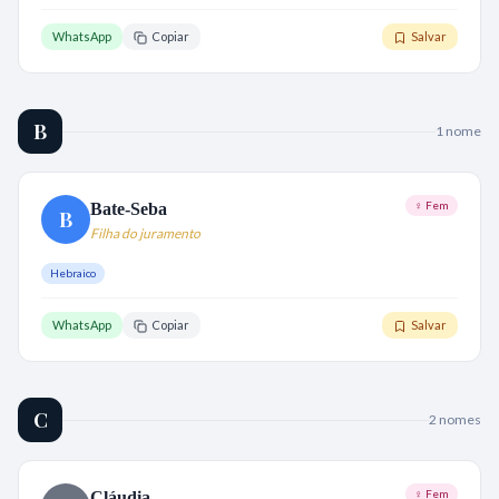
WhatsApp
Copiar
Salvar
B
1
nome
♀ Fem
Bate-Seba
B
Filha do juramento
Hebraico
WhatsApp
Copiar
Salvar
C
2
nome
s
♀ Fem
Cláudia