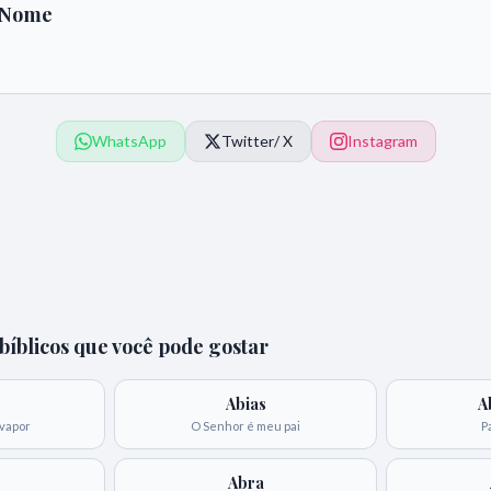
 Nome
WhatsApp
Twitter
/ X
Instagram
íblicos que você pode gostar
Abias
A
 vapor
O Senhor é meu pai
P
Abra