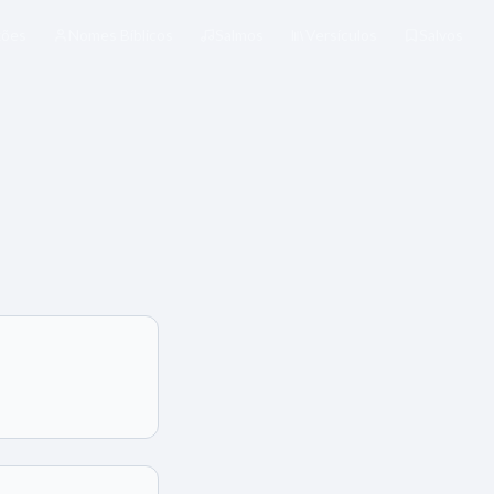
xões
Nomes Bíblicos
Salmos
Versículos
Salvos