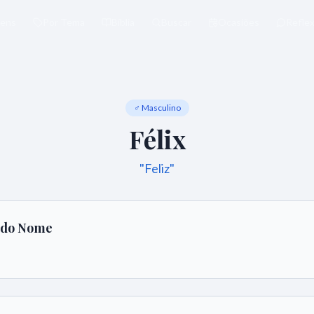
ens
Por Tema
Bíblia
Buscar
Ocasiões
Refle
♂ Masculino
Félix
"
Feliz
"
o do Nome