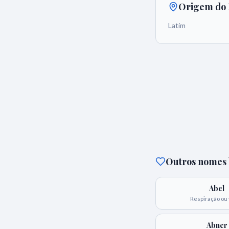
Origem do
Latim
Outros nomes b
Abel
Respiração ou
Abner