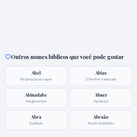
Outros nomes bíblicos que você pode gostar
Abel
Abias
Respiração ou vapor
O Senhor é meu pai
Abinadabe
Abner
Pai generoso
Pai da luz
Abra
Abraão
Exaltado
Pai de multidões