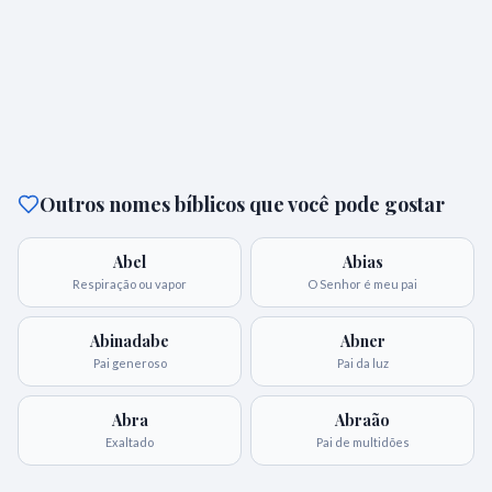
Outros nomes bíblicos que você pode gostar
Abel
Abias
Respiração ou vapor
O Senhor é meu pai
Abinadabe
Abner
Pai generoso
Pai da luz
Abra
Abraão
Exaltado
Pai de multidões