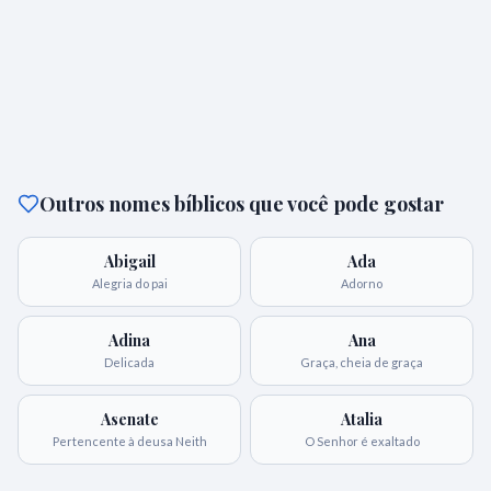
Outros nomes bíblicos que você pode gostar
Abigail
Ada
Alegria do pai
Adorno
Adina
Ana
Delicada
Graça, cheia de graça
Asenate
Atalia
Pertencente à deusa Neith
O Senhor é exaltado