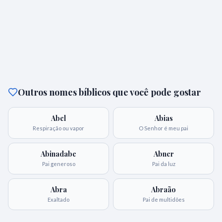
Outros nomes bíblicos que você pode gostar
Abel
Abias
Respiração ou vapor
O Senhor é meu pai
Abinadabe
Abner
Pai generoso
Pai da luz
Abra
Abraão
Exaltado
Pai de multidões