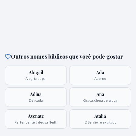
Outros nomes bíblicos que você pode gostar
Abigail
Ada
Alegria do pai
Adorno
Adina
Ana
Delicada
Graça, cheia de graça
Asenate
Atalia
Pertencente à deusa Neith
O Senhor é exaltado