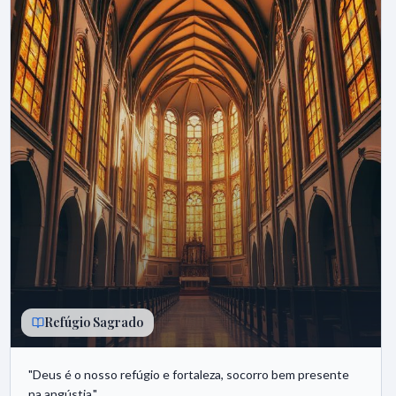
Refúgio Sagrado
"
Deus é o nosso refúgio e fortaleza, socorro bem presente
na angústia.
"