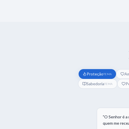
Proteção
A
TEMA
Sabedoria
P
TEMA
"
O Senhor é a 
quem me recea