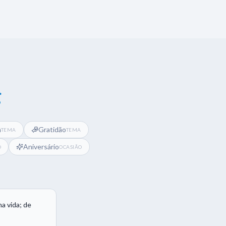
g
a
Gratidão
TEMA
TEMA
Aniversário
O
OCASIÃO
a vida; de