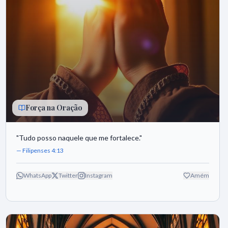
Força na Oração
"
Tudo posso naquele que me fortalece.
"
—
Filipenses 4:13
WhatsApp
Twitter
Instagram
Amém