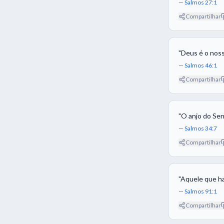
—
Salmos 27:1
Compartilhar
"
Deus é o noss
—
Salmos 46:1
Compartilhar
"
O anjo do Sen
—
Salmos 34:7
Compartilhar
"
Aquele que ha
—
Salmos 91:1
Compartilhar