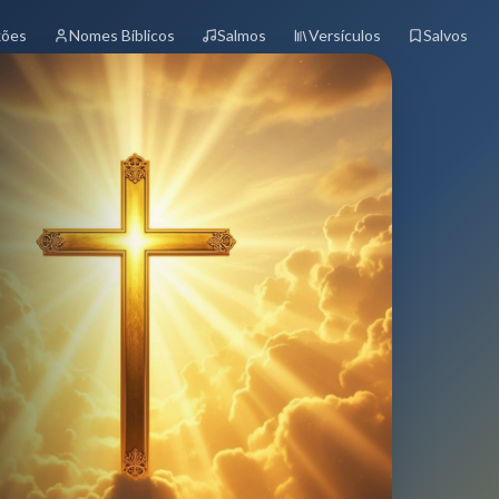
xões
Nomes Bíblicos
Salmos
Versículos
Salvos