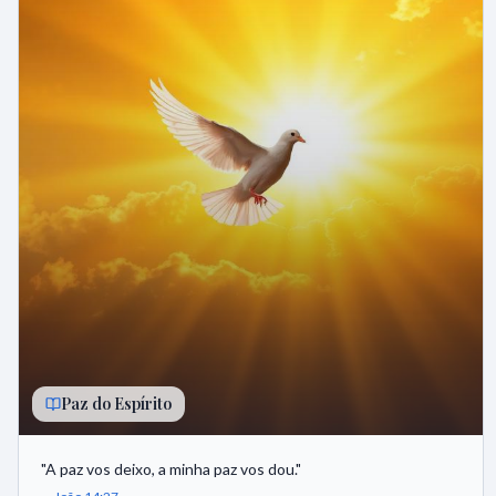
Paz do Espírito
"
A paz vos deixo, a minha paz vos dou.
"