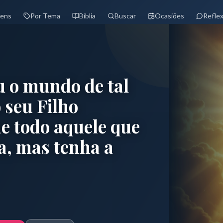
ens
Por Tema
Bíblia
Buscar
Ocasiões
Refle
 o mundo de tal
 seu Filho
ue todo aquele que
a, mas tenha a
e fé, esperança e amor atualizada diariamente no Versículo Vivo