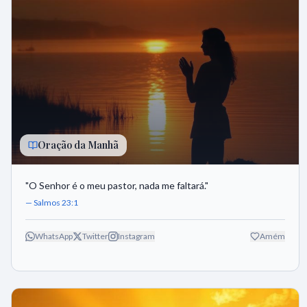
Oração da Manhã
"
O Senhor é o meu pastor, nada me faltará.
"
—
Salmos 23:1
WhatsApp
Twitter
Instagram
Amém