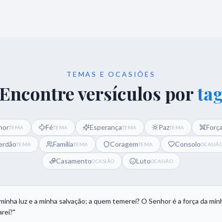
TEMAS E OCASIÕES
Encontre versículos por
ta
mor
Fé
Esperança
Paz
Forç
TEMA
TEMA
TEMA
TEMA
erdão
Família
Coragem
Consolo
TEMA
TEMA
TEMA
OCASIÃ
Casamento
Luto
OCASIÃO
OCASIÃO
minha luz e a minha salvação; a quem temerei? O Senhor é a força da minh
rei?
"