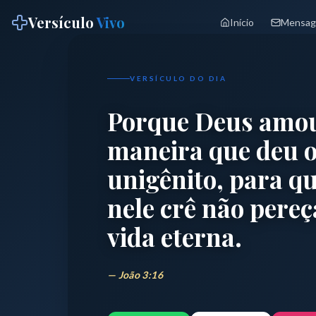
Versículo
Vivo
Início
Mensag
VERSÍCULO DO DIA
Porque Deus amou
maneira que deu o
unigênito, para q
nele crê não pereç
vida eterna.
Versículo do dia 2026 — Mensagem bíblica d
—
João 3:16