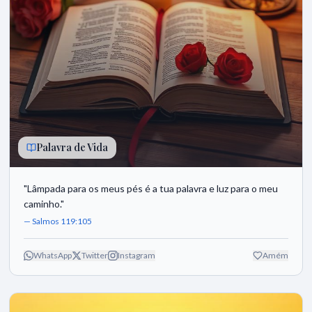
Palavra de Vida
"
Lâmpada para os meus pés é a tua palavra e luz para o meu
caminho.
"
—
Salmos 119:105
WhatsApp
Twitter
Instagram
Amém