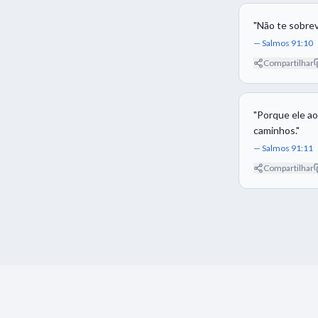
"
Não te sobrev
—
Salmos 91:10
Compartilhar
"
Porque ele ao
caminhos.
"
—
Salmos 91:11
Compartilhar