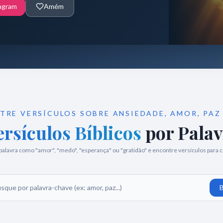
agram
Amém
TRE VERSÍCULOS SOBRE ANSIEDADE, AMOR, PAZ 
ersículos Bíblicos
por Pala
palavra como "amor", "medo", "esperança" ou "gratidão" e encontre versículos para 